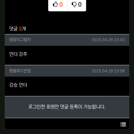
0
0
추천
비추천
관련자료
댓글
2
개
태양의그림자님의 댓글
작성일
태양의그림자
2025.04.28 23:43
언더 강추
짱끌로드반담님의 댓글
작성일
짱끌로드반담
2025.04.28 23:58
강승 언더
로그인한 회원만 댓글 등록이 가능합니다.
목록