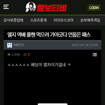
공식보증업체
스포츠중계
라이브스코어
승부예측게임
엘지 역배 플핸 먹으러 가야긋다 언옵은 패스
작성자 정보
작성
작성일
꺼삐딴리
2025.04.28 23:35
컨텐츠 정보
목록
조회
댓글
2,648
2
본문
ㅅㅅㅅㅅㅅㅅ 배당이 별차이가없네 ㅋ