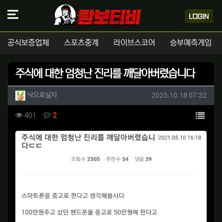
공식보증업체
스포츠중계
라이브스코어
승부예측게임
주식에 대한 엄청난 진리를 깨달아버렸습니다
작성자 정보
작성
작성일
낙으로살자
2025.10.18 07:32
컨텐츠 정보
목록
조회
댓글
401
2
본문