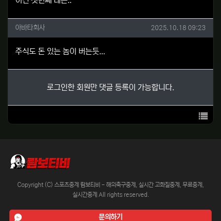
이건 첫번째 레슨..
아바타회사님의 댓글
작성일
아바타회사
2025.10.18 09:23
주식도 돈 있는 놈이 버는듯...
로그인한 회원만 댓글 등록이 가능합니다.
목록
Copyright (C) 스포츠중계 람보티비 - 해외축구중계, 실시간 고화질중계, 무료중계,
실시간중계 All rights reserved.
문의하기