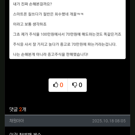
0
0
추천
비추천
관련자료
댓글
2
개
채원아아님의 댓글
작성일
채원아아
2025.10.18 08:05