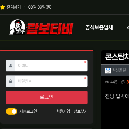
상단 네비
즐겨찾기
08월 09일(일)
메인 메뉴
로고
공식보증업체
콘스탄차
필수
아이디
작성자 
작
원샷올킬
필수
비밀번호
컨텐츠 
조회
445
3
본문
전방 압박
로그인
자동로그인
회원가입
정보찾기