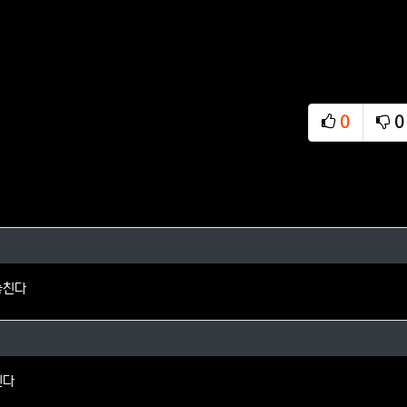
0
0
추천
비
까님의 댓글
놓친다
의 댓글
힌다