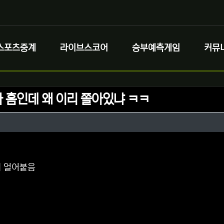
스포츠중계
라이브스코어
승부예측게임
커뮤
 홈인데 왜 이리 쫄아있냐 ㅋㅋ
정보
성
정보
댓글
에 얼어붙음