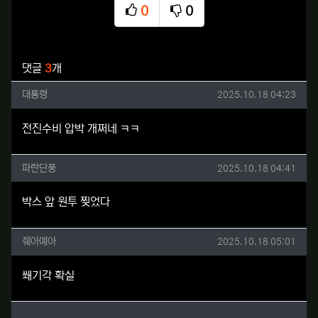
0
0
추천
비추천
관련자료
댓글
3
개
대통령님의 댓글
작성일
대통령
2025.10.18 04:23
전진수비 압박 개쩌네 ㅋㅋ
파란단풍님의 댓글
작성일
파란단풍
2025.10.18 04:41
박스 앞 원투 찢었다
줴아예아님의 댓글
작성일
줴아예아
2025.10.18 05:01
쐐기각 확실