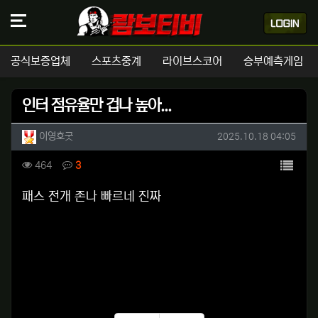
공식보증업체
스포츠중계
라이브스코어
승부예측게임
인터 점유율만 겁나 높아...
작성자 정보
작성
작성일
이영호굿
2025.10.18 04:05
컨텐츠 정보
목록
조회
댓글
464
3
본문
패스 전개 존나 빠르네 진짜