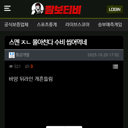
공식보증업체
스포츠중계
라이브스코어
승부예측게임
스멘 ㅈㄴ 몰아친다 수비 씹어먹네
작성자 정보
작성
작성일
황금개발
2025.10.20 17:52
컨텐츠 정보
목록
조회
댓글
521
3
본문
바양 뒤라인 개흔들림