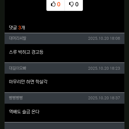
0
0
추천
비추천
관련자료
댓글
3
개
대머리씨발님의 댓글
작성일
대머리씨발
2025.10.20 18:06
스루 박히고 경고등
대길이오빠님의 댓글
작성일
대길이오빠
2025.10.20 18:23
마무리만 하면 학살각
빵빵빵빵님의 댓글
작성일
빵빵빵빵
2025.10.20 18:37
역배도 슬금 온다