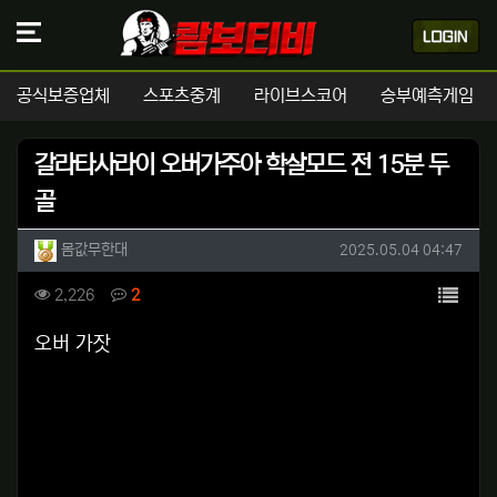
공식보증업체
스포츠중계
라이브스코어
승부예측게임
갈라타사라이 오버가주아 학살모드 전 15분 두
골
작성자 정보
작성
작성일
몸값무한대
2025.05.04 04:47
컨텐츠 정보
목록
조회
댓글
2,226
2
본문
오버 가잣