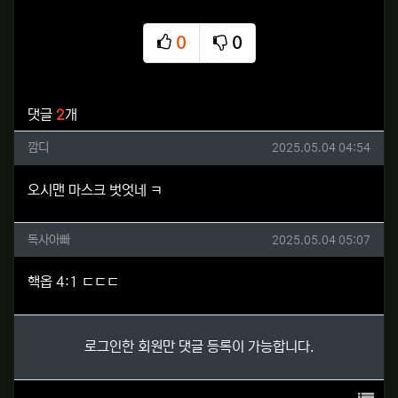
0
0
추천
비추천
관련자료
댓글
2
개
깜디님의 댓글
작성일
깜디
2025.05.04 04:54
오시맨 마스크 벗엇네 ㅋ
독사아빠님의 댓글
작성일
독사아빠
2025.05.04 05:07
핵옵 4:1 ㄷㄷㄷ
로그인한 회원만 댓글 등록이 가능합니다.