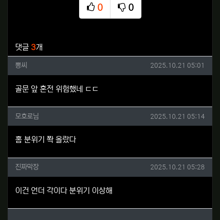
0
0
추천
비추천
관련자료
댓글
3
개
뽕씨님의 댓글
작성일
뽕씨
2025.10.21 05:01
골문 앞 혼전 위험했네 ㄷㄷ
모호로님님의 댓글
작성일
모호로님
2025.10.21 05:14
홈 분위기 쫙 올랐다
진짜막장님의 댓글
작성일
진짜막장
2025.10.21 05:28
이건 언더 각이다 분위기 이상해