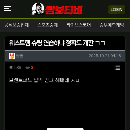
공식보증업체
스포츠중계
라이브스코어
승부예측게임
웨스트햄 슈팅 연습하냐 정확도 개판 ㅋㅋ
작성자 정보
작성
작성일
짱똘
2025.10.21 04:48
컨텐츠 정보
목록
조회
댓글
589
3
본문
브렌트퍼드 압박 받고 헤매네 ㅅㅂ