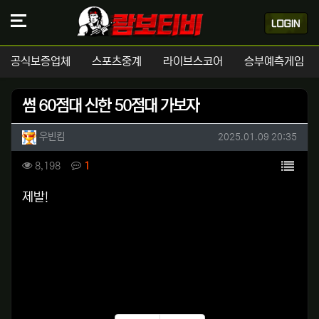
공식보증업체
스포츠중계
라이브스코어
승부예측게임
썸 60점대 신한 50점대 가보자
작성자 정보
작성
작성일
우빈킴
2025.01.09 20:35
컨텐츠 정보
목록
조회
댓글
8,198
1
본문
제발!