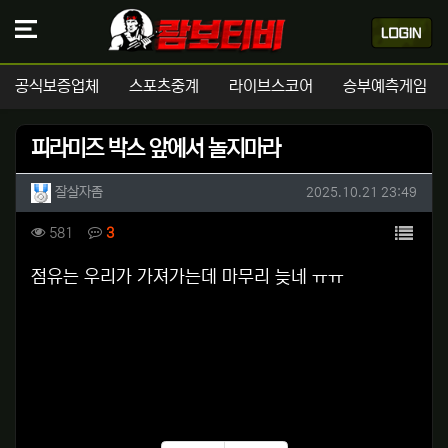
공식보증업체
스포츠중계
라이브스코어
승부예측게임
피라미즈 박스 앞에서 놀지마라
작성자 정보
작성
작성일
잘살자좀
2025.10.21 23:49
컨텐츠 정보
목록
조회
댓글
581
3
본문
점유는 우리가 가져가는데 마무리 늦네 ㅠㅠ