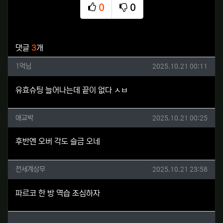
0
0
추천
비추천
관련자료
댓글
3
개
1억님님의 댓글
작성일
1억님
2025.10.21 00:11
유효슈팅 늘어나는데 끝이 없다 ㅅㅂ
애교박님의 댓글
작성일
애교박
2025.10.21 00:25
후반엔 오버 각도 슬금 오네
전세계상무님의 댓글
작성일
전세계상무
2025.10.21 23:58
파르코 한 방 역습 조심하자