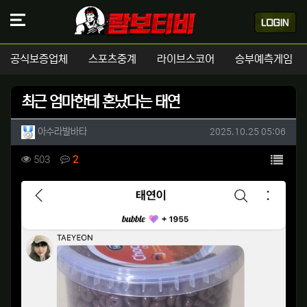
공식보증업체
스포츠중계
라이브스코어
승부예측게임
최근 엄마한테 혼났다는 태연
작성자 정보
작성
작성일
아수라발바타
2025.10.25 05:06
컨텐츠 정보
목록
조회
댓글
503
2
본문