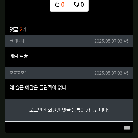
0
0
추천
비추천
관련자료
댓글
2
개
꿀입니다님의 댓글
작성일
꿀입니다
2025.05.07 03:45
예감 적중
호호호호1님의 댓글
작성일
호호호호1
2025.05.07 03:45
왜 슬픈 예감은 틀린적이 없나
로그인한 회원만 댓글 등록이 가능합니다.
목록