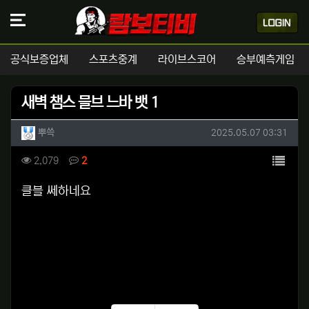
공식보증업체
스포츠중계
라이브스코어
승부예측게임
새벽 챔스 믈브 느바 뱃 1
작성자 정보
작성
작성일
뿌쓱
2025.05.07 03:31
컨텐츠 정보
목록
조회
댓글
2,079
2
본문
클블 쎄하네요