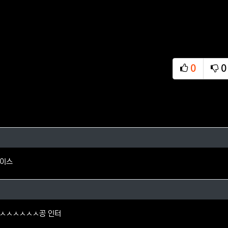
0
0
추천
비
구용님의 댓글
패이스
님의 댓글
ㅅㅅㅅㅅㅅㅅㅅ공 인터