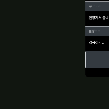
쿠크다스
쿠크다스
연장가서 골박
블빵ㅋㅋ
블빵ㅋㅋ
결국이긴다