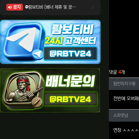
공지
⛔람보티비 [배너 제휴 및 공식 입점 문의 안내]
⛔람보티비 [포인트: 상품전환 및 제휴전환 안내]
⛔람보티비 [정회원 등급UP! 안내사항]
⛔람보티비 [채팅방 이용시 주의사항]
⛔람보티비 [공식보증업체 안내]
관련자료
댓글
4
개
함만따자
함만따자구용
전반에 오버
스파멋냠
스파멋냠
연장 ㅅㅅㅅ