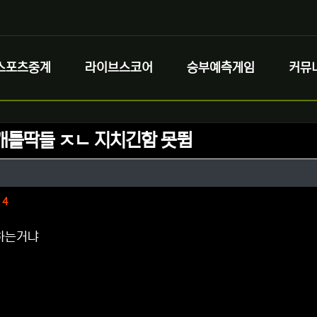
스포츠중계
라이브스코어
승부예측게임
커뮤
개틀딱들 ㅈㄴ 지치긴함 못뜀
정보
작성
이
정보
댓글
4
하는거냐