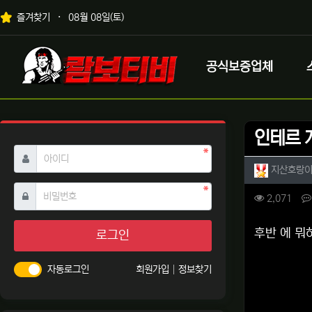
상단 네비
즐겨찾기
08월 08일(토)
메인 메뉴
로고
공식보증업체
인테르 
필수
아이디
작성자 
지산호랑
필수
비밀번호
컨텐츠 
조회
2,071
본문
후반 에 뭐
로그인
자동로그인
회원가입
정보찾기