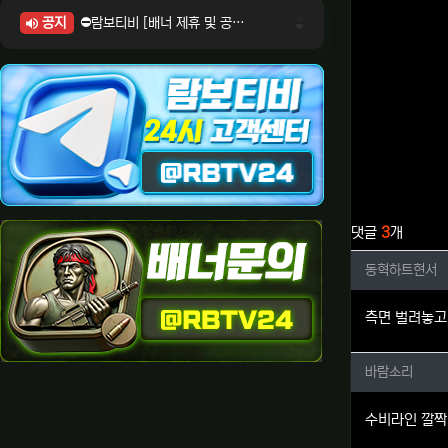
공지
⛔람보티비 [배너 제휴 및 공식 입점 문의 안내]
⛔람보티비 [포인트: 상품전환 및 제휴전환 안내]
⛔람보티비 [정회원 등급UP! 안내사항]
⛔람보티비 [채팅방 이용시 주의사항]
⛔람보티비 [공식보증업체 안내]
관련자료
댓글
3
개
동혁하트
동혁하트현서
측면 벌려놓고
바람소리
바람소리
수비라인 깔짝