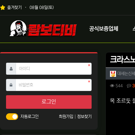
상단 네비
즐겨찾기
08월 08일(토)
메인 메뉴
로고
공식보증업체
크라스노
필수
아이디
작성자 
대세는신
필수
비밀번호
컨텐츠 
조회
544
3
본문
목 조르듯 
로그인
자동로그인
회원가입
정보찾기