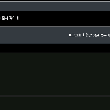
님의 댓글
두 점차 각이네
로그인한 회원만 댓글 등록이