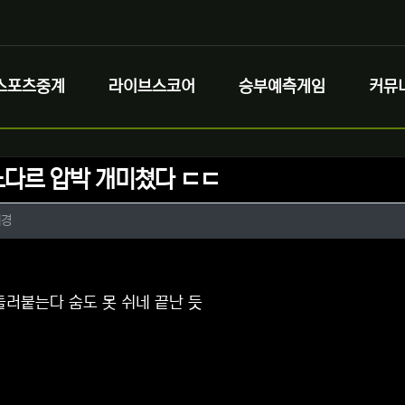
스포츠중계
라이브스코어
승부예측게임
커뮤
다르 압박 개미쳤다 ㄷㄷ
정보
작성
세경
정보
댓글
들러붙는다 숨도 못 쉬네 끝난 듯