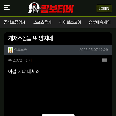
공식보증업체
스포츠중계
라이브스코어
승부예측게임
개저스놈들 또 망치네
작성자 정보
작성
작성일
샹크스똥
2025.05.07 12:29
컨텐츠 정보
목록
조회
댓글
2,072
1
본문
이걸 지냐 대체왜