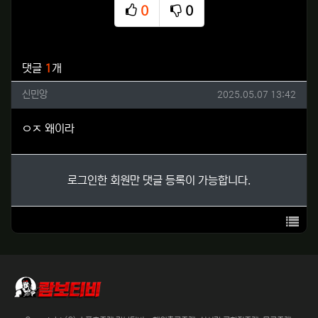
0
0
추천
비추천
관련자료
댓글
1
개
신민앙님의 댓글
작성일
신민앙
2025.05.07 13:42
ㅇㅈ 왜이라
로그인한 회원만 댓글 등록이 가능합니다.
목록