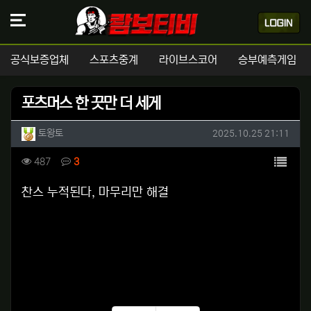
공식보증업체
스포츠중계
라이브스코어
승부예측게임
포츠머스 한 끗만 더 세게
작성자 정보
작성
작성일
토왕토
2025.10.25 21:11
컨텐츠 정보
목록
조회
댓글
487
3
본문
찬스 누적된다, 마무리만 해결