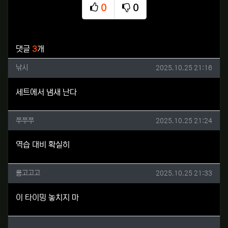
0
0
추천
비추천
관련자료
댓글
3
개
낚시님의 댓글
작성일
낚시
2025.10.25 21:16
세트에서 냄새 난다
쭈쭈쭈님의 댓글
작성일
쭈쭈쭈
2025.10.25 21:24
역습 대비 확실히
룸고고고님의 댓글
작성일
룸고고고
2025.10.25 21:33
이 타이밍 놓치지 마