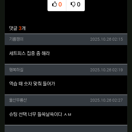
0
0
추천
비추천
관련자료
댓글
3
개
기름쟁이님의 댓글
작성일
기름쟁이
2025.10.26 02:15
세트피스 집중 좀 해라
행복하길님의 댓글
작성일
행복하길
2025.10.26 02:19
역습 때 숫자 맞춰 들어가
울산무룡산님의 댓글
작성일
울산무룡산
2025.10.26 02:27
슈팅 선택 너무 들쑥날쑥이다 ㅅㅂ