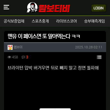
공식보증업체
스포츠중계
라이브스코어
승부예측게임
맨유 이 페이스면 또 말아먹는다 ㅋㅋ
작성자 정보
작성
작성일
엠브이
2025.10.26 02:11
컨텐츠 정보
목록
조회
댓글
458
3
본문
브라이턴 압박 버거우면 뒤로 빼지 말고 정면 돌파해