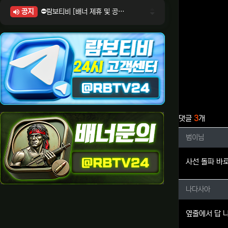
공지
⛔람보티비 [배너 제휴 및 공식 입점 문의 안내]
⛔람보티비 [포인트: 상품전환 및 제휴전환 안내]
⛔람보티비 [정회원 등급UP! 안내사항]
⛔람보티비 [채팅방 이용시 주의사항]
⛔람보티비 [공식보증업체 안내]
관련자료
댓글
3
개
범이님님
범이님
사선 돌파 바로
나다사아
나다사아
옆줄에서 답 