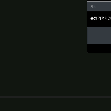
채씨님의
채씨
슈팅 가져가면