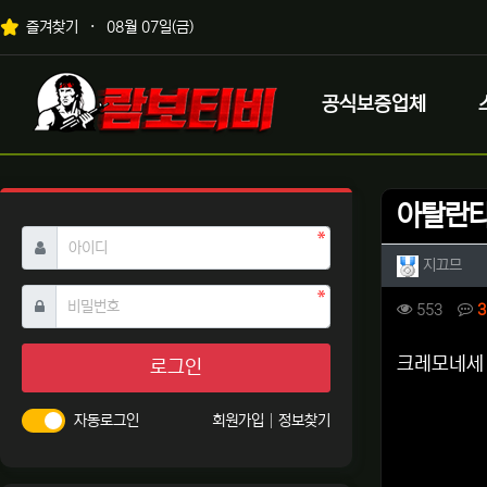
상단 네비
즐겨찾기
08월 07일(금)
메인 메뉴
로고
공식보증업체
아탈란타
필수
아이디
작성자 
작성
지끄므
필수
비밀번호
컨텐츠 
조회
553
3
본문
크레모네세 
로그인
자동로그인
회원가입
정보찾기