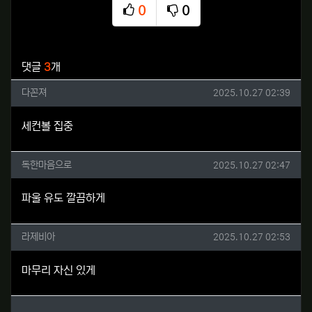
0
0
추천
비추천
관련자료
댓글
3
개
다꼰져님의 댓글
작성일
다꼰져
2025.10.27 02:39
세컨볼 집중
독한마음으로님의 댓글
작성일
독한마음으로
2025.10.27 02:47
파울 유도 깔끔하게
라제비아님의 댓글
작성일
라제비아
2025.10.27 02:53
마무리 자신 있게