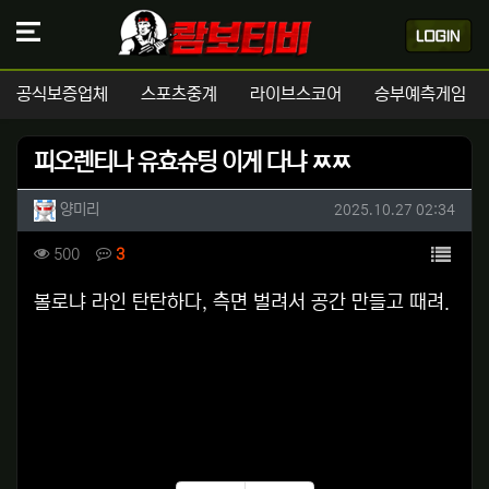
공식보증업체
스포츠중계
라이브스코어
승부예측게임
피오렌티나 유효슈팅 이게 다냐 ㅉㅉ
작성자 정보
작성
작성일
양미리
2025.10.27 02:34
컨텐츠 정보
목록
조회
댓글
500
3
본문
볼로냐 라인 탄탄하다, 측면 벌려서 공간 만들고 때려.