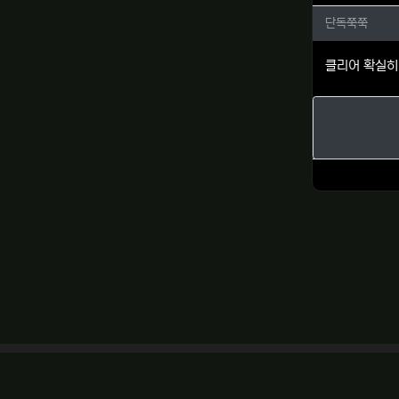
단독쭉쭉
단독쭉쭉
클리어 확실히