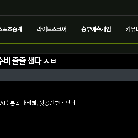
스포츠중계
라이브스코어
승부예측게임
커뮤
수비 줄줄 샌다 ㅅㅂ
정보
작성
타
정보
댓글
AE) 롱볼 대비해, 뒷공간부터 닫아.