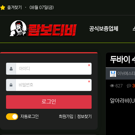
상단 네비
즐겨찾기
08월 07일(금)
메인 메뉴
로고
공식보증업체
두바이 
필수
아이디
작성자 
이뉘에스
필수
비밀번호
컨텐츠 
조회
627
3
본문
알아라비(U
로그인
자동로그인
회원가입
정보찾기