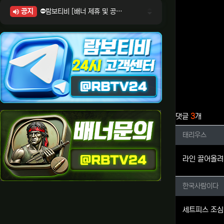
공지
⛔람보티비 [배너 제휴 및 공식 입점 문의 안내]
⛔람보티비 [포인트: 상품전환 및 제휴전환 안내]
⛔람보티비 [정회원 등급UP! 안내사항]
⛔람보티비 [채팅방 이용시 주의사항]
⛔람보티비 [공식보증업체 안내]
관련자료
댓글
3
개
태리우스
태리우스
라인 끌어올려
한국사람
한국사람이다
세트피스 조심