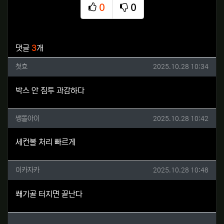
0
0
추천
비추천
관련자료
댓글
3
개
첫효님의 댓글
작성일
첫효
2025.10.28 10:34
박스 안 침투 과감하다
쌩똘아이님의 댓글
작성일
쌩똘아이
2025.10.28 10:42
세컨볼 처리 빠르게
이카자카님의 댓글
작성일
이카자카
2025.10.28 10:48
쐐기골 터지면 끝난다