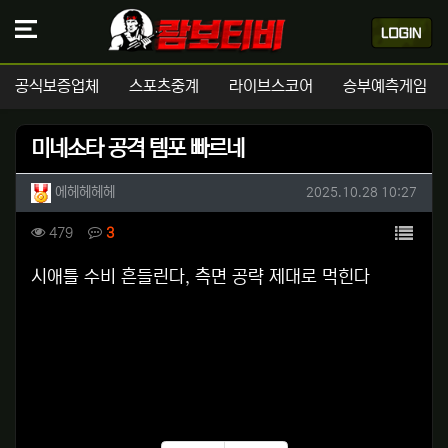
공식보증업체
스포츠중계
라이브스코어
승부예측게임
미네소타 공격 템포 빠르네
작성자 정보
작성
작성일
에헤헤헤헤
2025.10.28 10:27
컨텐츠 정보
목록
조회
댓글
479
3
본문
시애틀 수비 흔들린다, 측면 공략 제대로 먹힌다