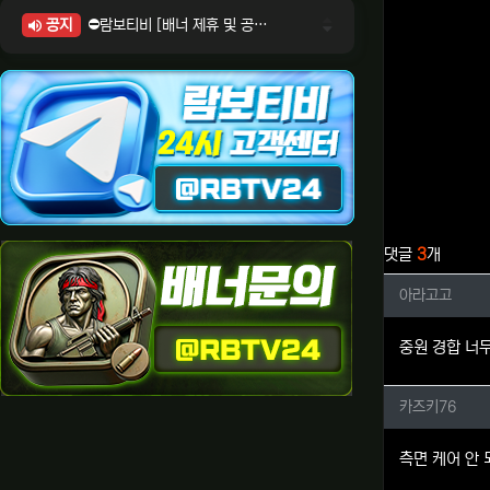
공지
⛔람보티비 [배너 제휴 및 공식 입점 문의 안내]
⛔람보티비 [포인트: 상품전환 및 제휴전환 안내]
⛔람보티비 [정회원 등급UP! 안내사항]
⛔람보티비 [채팅방 이용시 주의사항]
⛔람보티비 [공식보증업체 안내]
관련자료
댓글
3
개
아라고고
아라고고
중원 경합 너
카즈키7
카즈키76
측면 케어 안 