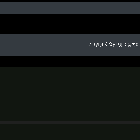
의 댓글
 ㄷㄷㄷ
로그인한 회원만 댓글 등록이