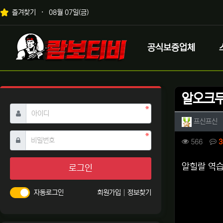
상단 네비
즐겨찾기
08월 07일(금)
메인 메뉴
로고
공식보증업체
알오크두
필수
아이디
작성자 
작
프신프신
필수
비밀번호
컨텐츠 
조회
566
3
본문
알힐랄 역습
로그인
자동로그인
회원가입
정보찾기