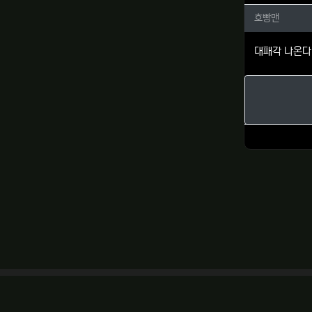
호빵맨님
호빵맨
대패각 나온다