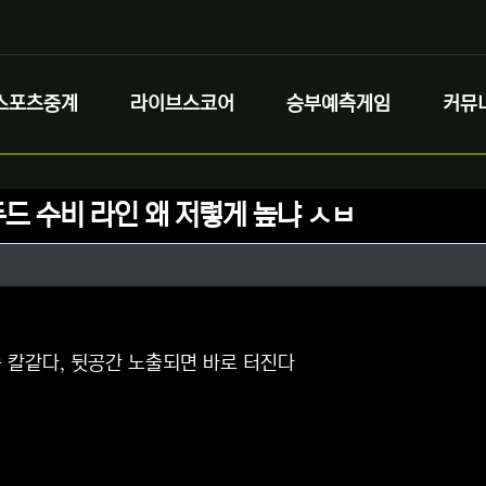
스포츠중계
라이브스코어
승부예측게임
커뮤
드 수비 라인 왜 저렇게 높냐 ㅅㅂ
정보
성
정보
댓글
 칼같다, 뒷공간 노출되면 바로 터진다