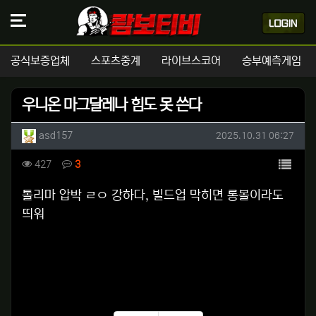
공식보증업체
스포츠중계
라이브스코어
승부예측게임
우니온 마그달레나 힘도 못 쓴다
작성자 정보
작성
작성일
asd157
2025.10.31 06:27
컨텐츠 정보
목록
조회
댓글
427
3
본문
톨리마 압박 ㄹㅇ 강하다, 빌드업 막히면 롱볼이라도
띄워