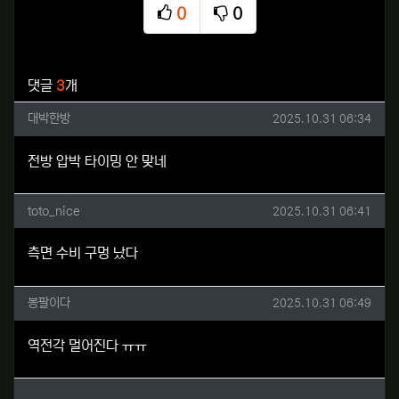
0
0
추천
비추천
관련자료
댓글
3
개
대박한방님의 댓글
작성일
대박한방
2025.10.31 06:34
전방 압박 타이밍 안 맞네
toto_nice님의 댓글
작성일
toto_nice
2025.10.31 06:41
측면 수비 구멍 났다
봉팔이다님의 댓글
작성일
봉팔이다
2025.10.31 06:49
역전각 멀어진다 ㅠㅠ