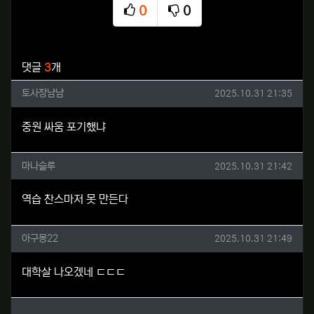
0
0
추천
비추천
관련자료
댓글
3
개
토사장냠냠님의 댓글
작성일
토사장냠냠
2025.10.31 21:35
중원 싸움 포기했냐
마나슬루님의 댓글
작성일
마나슬루
2025.10.31 21:42
역습 찬스마저 못 만든다
아구몽22님의 댓글
작성일
아구몽22
2025.10.31 21:49
대학살 나오겠네 ㄷㄷㄷ