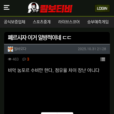
공식보증업체
스포츠중계
라이브스코어
승부예측게임
페르시자 이거 일방적이네 ㄷㄷ
작성자 정보
작성
작성일
빌바오다
2025.10.31 21:28
컨텐츠 정보
목록
조회
댓글
463
3
본문
비악 눔포르 수비만 한다, 점유율 차이 장난 아니다