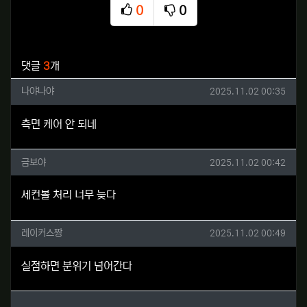
0
0
추천
비추천
관련자료
댓글
3
개
나야나야님의 댓글
작성일
나야나야
2025.11.02 00:35
측면 케어 안 되네
금보야님의 댓글
작성일
금보야
2025.11.02 00:42
세컨볼 처리 너무 늦다
레이커스짱님의 댓글
작성일
레이커스짱
2025.11.02 00:49
실점하면 분위기 넘어간다