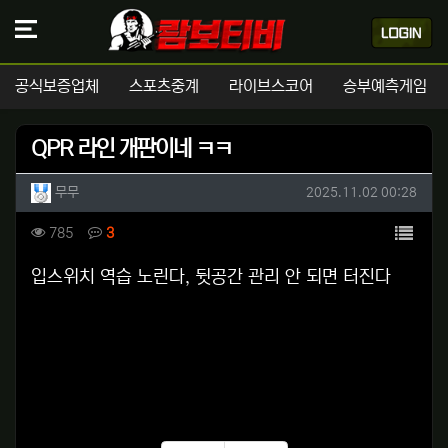
공식보증업체
스포츠중계
라이브스코어
승부예측게임
QPR 라인 개판이네 ㅋㅋ
작성자 정보
작성
작성일
무무
2025.11.02 00:28
컨텐츠 정보
목록
조회
댓글
785
3
본문
입스위치 역습 노린다, 뒷공간 관리 안 되면 터진다