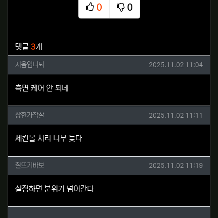
0
0
추천
비추천
관련자료
댓글
3
개
처음입니돠님의 댓글
작성일
처음입니돠
2025.11.02 11:04
측면 케어 안 되네
상한가작살님의 댓글
작성일
상한가작살
2025.11.02 11:11
세컨볼 처리 너무 늦다
칠뜨기바보님의 댓글
작성일
칠뜨기바보
2025.11.02 11:19
실점하면 분위기 넘어간다