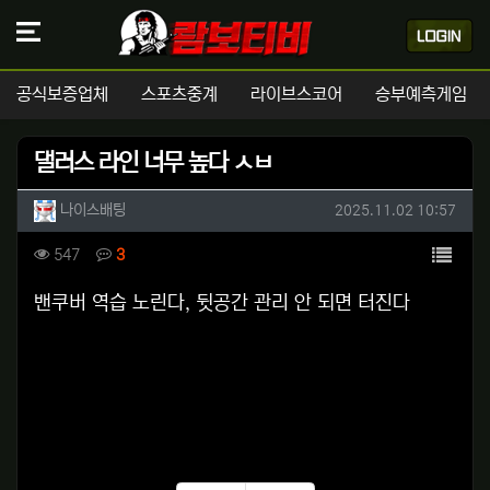
공식보증업체
스포츠중계
라이브스코어
승부예측게임
댈러스 라인 너무 높다 ㅅㅂ
작성자 정보
작성
작성일
나이스배팅
2025.11.02 10:57
컨텐츠 정보
목록
조회
댓글
547
3
본문
밴쿠버 역습 노린다, 뒷공간 관리 안 되면 터진다