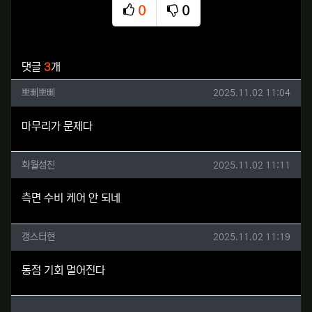
0
0
추천
비추천
관련자료
댓글
3
개
뽀삐뽀삐님의 댓글
작성일
뽀삐뽀삐
2025.11.02 11:04
마무리가 문제다
화월성진님의 댓글
작성일
화월성진
2025.11.02 11:11
측면 수비 케어 안 되네
갱스터현님의 댓글
작성일
갱스터현
2025.11.02 11:19
동점 기회 멀어진다