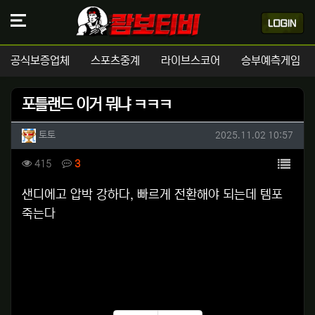
공식보증업체
스포츠중계
라이브스코어
승부예측게임
포틀랜드 이거 뭐냐 ㅋㅋㅋ
작성자 정보
작성
작성일
토토
2025.11.02 10:57
컨텐츠 정보
목록
조회
댓글
415
3
본문
샌디에고 압박 강하다, 빠르게 전환해야 되는데 템포
죽는다