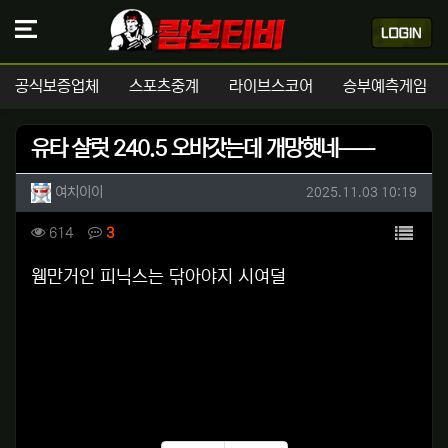
공식보증업체
스포츠중계
라이브스코어
승부예측게임
유타 샬럿 240.5 오바갓는데 개망햇네ㅡㅡ
작성자 정보
작성
작성일
여치이이
2025.11.03 10:19
컨텐츠 정보
목록
조회
댓글
614
3
본문
웸만거인 피닉스는 닦아야지 시여덜