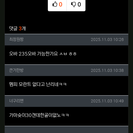
0
0
추천
비추천
관련자료
댓글
3
개
최정원짱님의 댓글
작성일
최정원짱
2025.11.03 10:26
오바 235오바 가능한가요 ㅅㅂ ㅎㅎ
큰거한방님의 댓글
작성일
큰거한방
2025.11.03 10:38
멤피 모란트 없다고 난리네ㅋㅋ
너구리맨님의 댓글
작성일
너구리맨
2025.11.03 10:49
가마슛이30갠데한골이없노ㅋㅋ