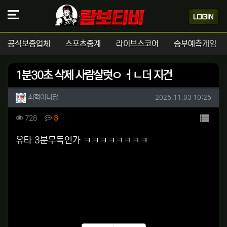
공식보증업체
스포츠중계
라이브스코어
승부예측게임
1분30초 삭제 사람샬럿ㅇ ㅓㄴ더 지건
작성자 정보
작성
작성일
최혁이니당
2025.11.03 10:25
컨텐츠 정보
목록
조회
댓글
728
3
본문
유타 3분무득인가 ㅋㅋㅋㅋㅋㅋㅋㅋ