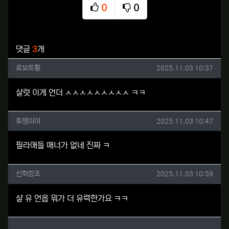
0
0
추천
비추천
관련자료
댓글
3
개
로보트황님의 댓글
작성일
로보트황
2025.11.03 10:37
샬럿 이게 언더 ㅅㅅㅅㅅㅅㅅㅅㅅㅅ ㅋㅋ
토쟁이야님의 댓글
작성일
토쟁이야
2025.11.03 10:47
필라애들 매너가 없네 진짜 ㅋ
신화창조님의 댓글
작성일
신화창조
2025.11.03 10:59
샬 유 언옵 뭐가 더 유력한가요 ㅋㅋ