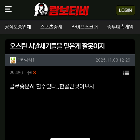
공식보증업체
스포츠중계
라이브스코어
승부예측게임
오스틴 시봘새기들을 믿은게 잘못이지
작성자 정보
작성
작성일
으라차차1
2025.11.03 12:29
컨텐츠 정보
목록
조회
댓글
480
3
본문
콜로충분히 할수있다..한골만넣어보자