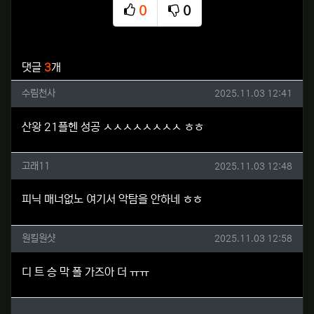
0
0
추천
비추천
관련자료
댓글
3
개
수림천사님의 댓글
작성일
수림천사
2025.11.03 12:41
산왕 21플헨 성공 ㅅㅅㅅㅅㅅㅅㅅㅅ ㅎㅎ
고래11님의 댓글
작성일
고래11
2025.11.03 12:48
피닉 매너없노 여기서 악탐을 안하네 ㅎㅎ
원킬원샷님의 댓글
작성일
원킬원샷
2025.11.03 12:58
디 트 승 막 폴 가즈아 더 ㅠㅠ