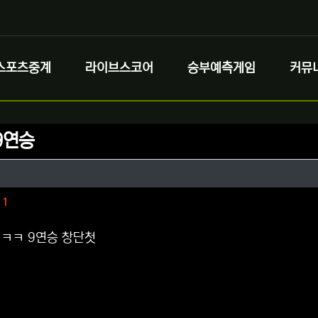
스포츠중계
라이브스코어
승부예측게임
커뮤
9연승
정보
성
정보
댓글
1
ㅋㅋ 9연승 창단첫