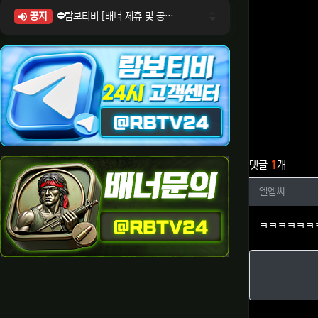
공지
⛔람보티비 [배너 제휴 및 공식 입점 문의 안내]
⛔람보티비 [포인트: 상품전환 및 제휴전환 안내]
⛔람보티비 [정회원 등급UP! 안내사항]
⛔람보티비 [채팅방 이용시 주의사항]
⛔람보티비 [공식보증업체 안내]
관련자료
댓글
1
개
엘엡씨님
엘엡씨
ㅋㅋㅋㅋㅋㅋ