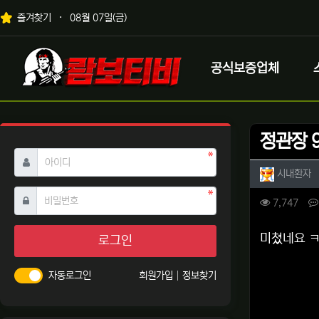
상단 네비
즐겨찾기
08월 07일(금)
메인 메뉴
로고
공식보증업체
정관장 
필수
아이디
작성자 
작
시내환자
필수
비밀번호
컨텐츠 
조회
7,747
본문
미쳤네요 ㅋ
로그인
자동로그인
회원가입
정보찾기