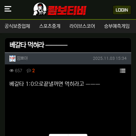
공식보증업체
스포츠중계
라이브스코어
승부예측게임
베갈타 먹혀라 ㅡㅡㅡㅡ
작성자 정보
작성
작성일
낌뽀야
2025.11.03 15:34
컨텐츠 정보
목록
조회
댓글
657
2
본문
베갈타 1:0으로끝낼꺼면 먹히라고 ㅡㅡㅡ