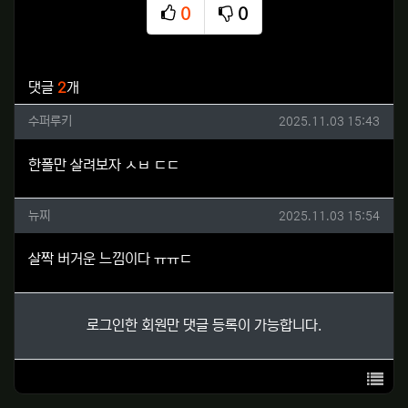
0
0
추천
비추천
관련자료
댓글
2
개
수퍼루키님의 댓글
작성일
수퍼루키
2025.11.03 15:43
한폴만 살려보자 ㅅㅂ ㄷㄷ
뉴찌님의 댓글
작성일
뉴찌
2025.11.03 15:54
살짝 버거운 느낌이다 ㅠㅠㄷ
로그인한 회원만 댓글 등록이 가능합니다.
목록