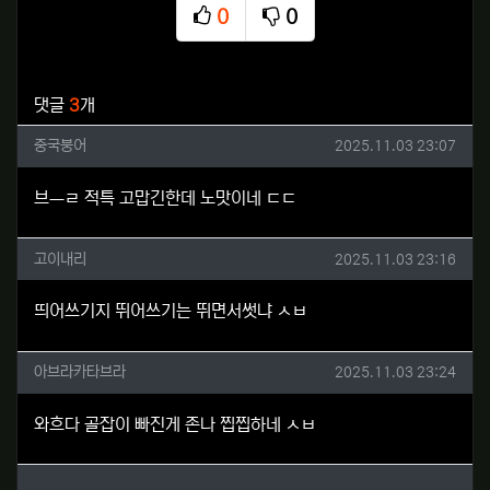
0
0
추천
비추천
관련자료
댓글
3
개
중국붕어님의 댓글
작성일
중국붕어
2025.11.03 23:07
브ㅡㄹ 적특 고맙긴한데 노맛이네 ㄷㄷ
고이내리님의 댓글
작성일
고이내리
2025.11.03 23:16
띄어쓰기지 뛰어쓰기는 뛰면서썻냐 ㅅㅂ
아브라카타브라님의 댓글
작성일
아브라카타브라
2025.11.03 23:24
와흐다 골잡이 빠진게 존나 찝찝하네 ㅅㅂ