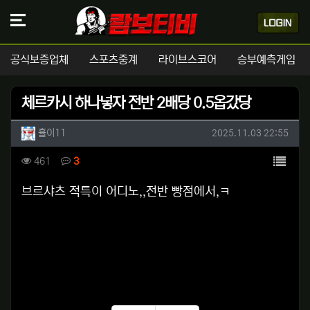
공식보증업체
스포츠중계
라이브스코어
승부예측게임
체르카시 하나넣자 전반 2배당 0.5옵갔당
작성자 정보
작성
작성일
휼이11
2025.11.03 22:55
컨텐츠 정보
목록
조회
댓글
461
3
본문
브르샤츠 적특이 어디노,,전반 빵점에서,ㅋ