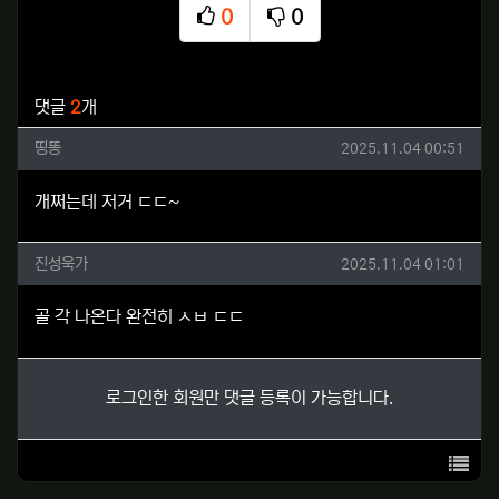
0
0
추천
비추천
관련자료
댓글
2
개
띵똥님의 댓글
작성일
띵똥
2025.11.04 00:51
개쩌는데 저거 ㄷㄷ~
진성욱가님의 댓글
작성일
진성욱가
2025.11.04 01:01
골 각 나온다 완전히 ㅅㅂ ㄷㄷ
로그인한 회원만 댓글 등록이 가능합니다.
목록