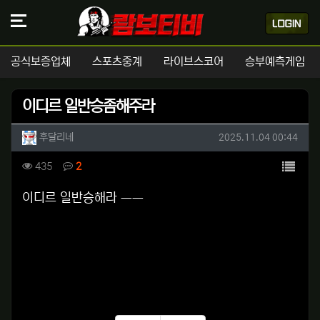
공식보증업체
스포츠중계
라이브스코어
승부예측게임
이디르 일반승좀해주라
작성자 정보
작성
작성일
후달리네
2025.11.04 00:44
컨텐츠 정보
목록
조회
댓글
435
2
본문
이디르 일반승해라 ㅡㅡ