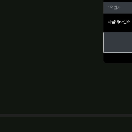
1억벌자
1억벌자
시골이라길래 