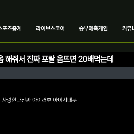
스포츠중계
라이브스코어
승부예측게임
커뮤
옵 해줘서 진짜 포랄 옵뜨면 20배먹는데
정보
정보
댓글
ㅂ 사랑한다진짜 아이러뷰 아이시떼루