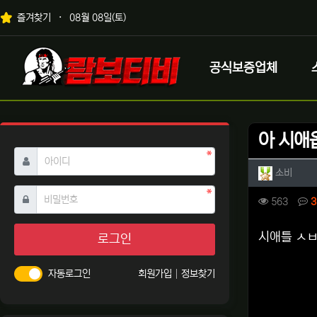
상단 네비
즐겨찾기
08월 08일(토)
메인 메뉴
로고
공식보증업체
아 시애
필수
아이디
작성자 
작성
소비
필수
비밀번호
컨텐츠 
조회
563
3
본문
시애틀 ㅅ
로그인
자동로그인
회원가입
정보찾기