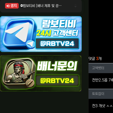
공지
⛔람보티비 [배너 제휴 및 공식 입점 문의 안내]
⛔람보티비 [포인트: 상품전환 및 제휴전환 안내]
⛔람보티비 [정회원 등급UP! 안내사항]
⛔람보티비 [채팅방 이용시 주의사항]
⛔람보티비 [공식보증업체 안내]
관련자료
댓글
3
개
고액벳터
고액벳터
전반2.5옵 
토토잡이
토토잡이
전3 개샷 ㅅ