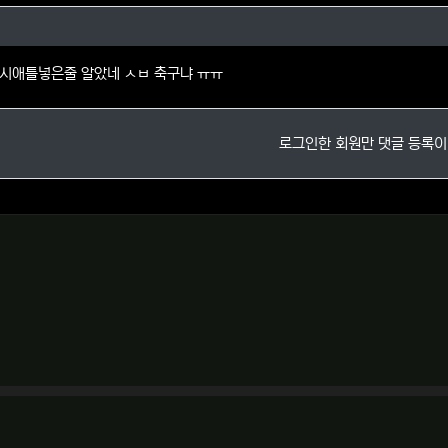
님의 댓글
시애틀넣은줄 알았네 ㅅㅂ 축구냐 ㅠㅠ
로그인한 회원만 댓글 등록이