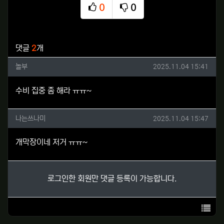
0
0
추천
비추천
관련자료
댓글
2
개
놀부님의 댓글
작성일
놀부
2025.11.04 15:41
수비 집중 좀 해라 ㅠㅠ~
나는쓰나미님의 댓글
작성일
나는쓰나미
2025.11.04 15:47
개막장이네 저거 ㅠㅠ~
로그인한 회원만 댓글 등록이 가능합니다.
목록