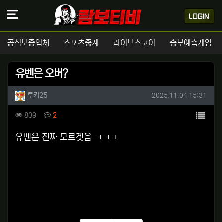
공식보증업체
스포츠중계
라이브스코어
승부예측게임
유벤은 오버?
작성자 정보
작성
작성일
루키25
2025.11.04 15:31
컨텐츠 정보
목록
조회
댓글
839
2
본문
유벤은 진짜 모르겟음 ㅋㅋㅋ