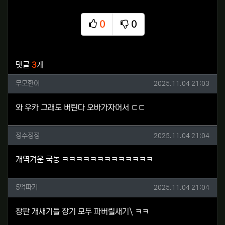
0
0
추천
비추천
관련자료
댓글
3
개
무모한이님의 댓글
작성일
무모한이
2025.11.04 21:03
와 우카 그래도 버틴다 오바가자어서 ㄷㄷ
정수정정님의 댓글
작성일
정수정정
2025.11.04 21:04
개역겨운 국농 ㅋㅋㅋㅋㅋㅋㅋㅋㅋㅋㅋㅋㅋ
5억따기님의 댓글
작성일
5억따기
2025.11.04 21:04
장판 개새기들 장기 모두 파버릴새기\ ㅋㅋ