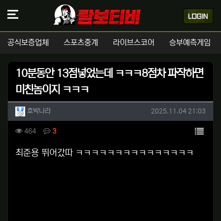
공식보증업체
스포츠중계
라이브스코어
승부예측게임
10분동안 13점넣었는데 ㅋㅋㅋ8점차 파작하면
미친놈이지 ㅋㅋㅋ
작성자 정보
작성
작성일
호박나라
2025.11.04 21:03
컨텐츠 정보
목록
조회
댓글
464
3
본문
최준용 뛰어갔따 ㅋㅋㅋㅋㅋㅋㅋㅋㅋㅋㅋㅋㅋㅋㅋ