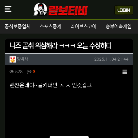
공식보증업체
스포츠중계
라이브스코어
승부예측게임
니즈 골취 의심해라 ㅋㅋㅋ 오늘 수상하다
작성자 정보
작성
작성일
양박사
2025.11.04 21:44
컨텐츠 정보
목록
조회
댓글
528
3
본문
괜찬은데여~골키퍼만 ㅈ ㅅ 인것같고