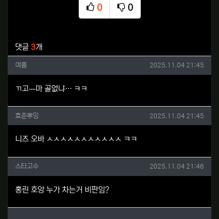
0
0
추천
비추천
관련자료
댓글
3
개
여름님의 댓글
작성일
여름
2025.11.04 21:45
ㄲ고ㅡ마 골없냐… ㅋㅋ
효준뿌잉님의 댓글
작성일
효준뿌잉
2025.11.04 21:45
니즈 오바 ㅅㅅㅅㅅㅅㅅㅅㅅㅅㅅㅅ ㅋㅋ
스타고수님의 댓글
작성일
스타고수
2025.11.04 21:46
홍린 호앙 누가 차는거 비판임?