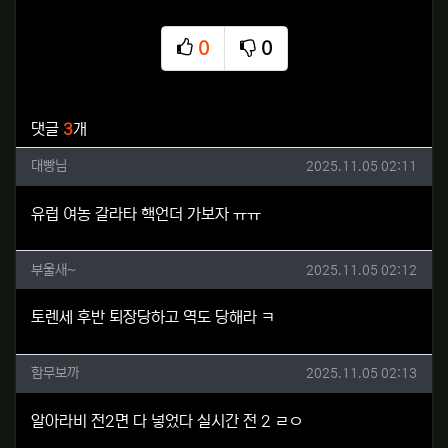
0
0
추천
비추천
관련자료
댓글
3
개
대빵님님의 댓글
작성일
대빵님
2025.11.05 02:11
유럽 여농 갈라타 핵언더 가보자 ㅠㅠ
부울새~님의 댓글
작성일
부울새~
2025.11.05 02:12
토렌세 후반 퇴장당하고 역도 당해라 ㅋ
함무보까님의 댓글
작성일
함무보까
2025.11.05 02:13
알아라비 전2면 다 넣었다 실시간 전 2 ㄹㅇ