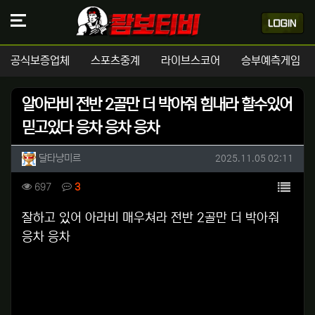
공식보증업체
스포츠중계
라이브스코어
승부예측게임
알아라비 전반 2골만 더 박아줘 힘내라 할수있어
믿고있다 응차 응차 응차
작성자 정보
작성
작성일
달타냥미르
2025.11.05 02:11
컨텐츠 정보
목록
조회
댓글
697
3
본문
잘하고 있어 아라비 매우쳐라 전반 2골만 더 박아줘
응차 응차