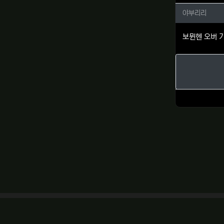
야부리리
야부리리
보뮌헨 오버 