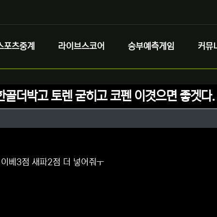
스포츠중계
라이브스코어
승부예측게임
커뮤
한골더박고 토렌 굳히고 코펜 이겻으면 좋겟다.
정보
성
정보
댓글
 이베3점 새파2점 더 넣어줘ㅜ