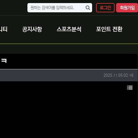
로그인
회원가입
니티
공지사항
스포츠분석
포인트 전환
 ㅋ
작성일
2025.11.05 02:16
목