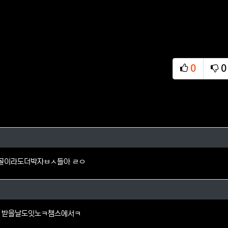
0
0
추천
비
님의 댓글
골이라도더박자ㅂㅅ들아 ㄹㅇ
우님의 댓글
당 받을날도잇노ㅋ챔스에서ㅋ