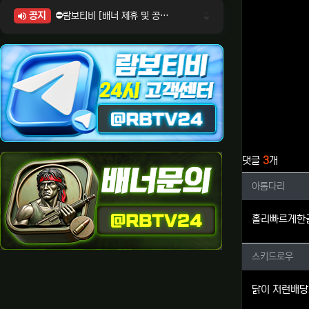
공지
⛔람보티비 [배너 제휴 및 공식 입점 문의 안내]
⛔람보티비 [포인트: 상품전환 및 제휴전환 안내]
⛔람보티비 [정회원 등급UP! 안내사항]
⛔람보티비 [채팅방 이용시 주의사항]
⛔람보티비 [공식보증업체 안내]
관련자료
댓글
3
개
아톰다리
아톰다리
홀리빠르게한
스키드로
스키드로우
닭이 저런배