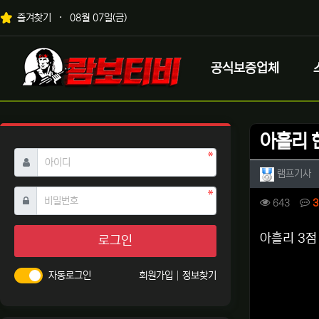
상단 네비
즐겨찾기
08월 07일(금)
메인 메뉴
로고
공식보증업체
아흘리 
필수
아이디
작성자 
작
램프기사
필수
비밀번호
컨텐츠 
조회
643
3
본문
아흘리 3점
로그인
자동로그인
회원가입
정보찾기