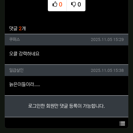
0
0
추천
비추천
관련자료
댓글
2
개
쿠퍼스님의 댓글
작성일
쿠퍼스
2025.11.05 15:29
오클 강력하네요
일급살인님의 댓글
작성일
일급살인
2025.11.05 15:38
늙은이들이라.....
로그인한 회원만 댓글 등록이 가능합니다.
목록