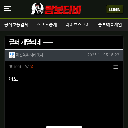
공식보증업체
스포츠중계
라이브스코어
승부예측게임
클퍼 개털리네 ㅡㅡ
작성자 정보
작성
작성일
여길폭파시키겟다
2025.11.05 15:23
컨텐츠 정보
목록
조회
댓글
526
2
본문
아오