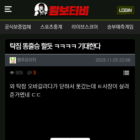
공식보증업체
스포츠중계
라이브스코어
승부예측게임
탁짐 똥줄승 할듯 ㅋㅋㅋㅋ 기대한다
작성자 정보
작성
작성일
짱주요이지
2025.11.05 22:08
컨텐츠 정보
목록
조회
댓글
505
3
본문
와 탁잠 오바갈라다가 닫햐서 못갔는데 ㅌ사장이 살려
준거였네 ㄷㄷ