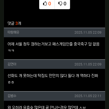
0
0
추천
비추천
관련자료
댓글
3
개
따랑해유님의 댓글
작성일
따랑해유
2025.11.05 22:09
어제 서울 청두 겜하는거보고 패스게임인줄 중국축구 답 없음
ㅋㅋ
김연아님의 댓글
작성일
김연아
2025.11.05 22:09
선화도 개 못하는데 탁짐도 만만치 않다 둘다 개 역하다 진짜
ㅎㅎ
김범수님의 댓글
작성일
김범수
2025.11.05 22:11
와 오히려 유효슛 많은데 골 안나는경우 많던데 ㅅㅂ