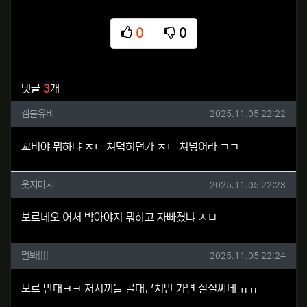
0
0
추천
비추천
관련자료
댓글
3
개
겜블유비님의 댓글
작성일
겜블유비
2025.11.05 22:22
꼬비야 뭐하냐 ㅈㄴ 쳐먹히던가 ㅈㄴ 쳐넣어라 ㅋㅋ
웃지마시님의 댓글
작성일
웃지마시
2025.11.05 22:23
보르네오 어서 박아야지 뭐하고 자빠졌냐 ㅅㅂ
멀봐!!!!님의 댓글
작성일
멀봐!!!!
2025.11.05 22:24
보르 반대ㅋㅋ 저시끼들 골대근처만 가면 질질싸네 ㅠㅠ