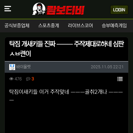
공식보증업체
스포츠중계
라이브스코어
승부예측게임
탁짐 개새키들 진짜 ㅡㅡㅡ 주작제대로하네 심판
ㅅㅂ련이
작성자 정보
작성
작성일
바이올렛
2025.11.05 22:21
컨텐츠 정보
목록
조회
댓글
476
3
본문
탁짐이새키들 이거 주작맞네 ㅡㅡㅡ골취2개나 ㅡㅡㅡ
ㅡ