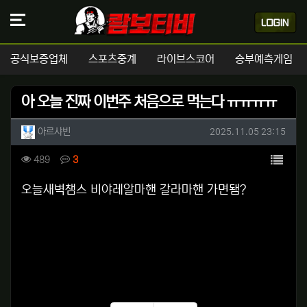
공식보증업체
스포츠중계
라이브스코어
승부예측게임
아 오늘 진짜 이번주 처음으로 먹는다 ㅠㅠㅠㅠ
작성자 정보
작성
작성일
아르샤빈
2025.11.05 23:15
컨텐츠 정보
목록
조회
댓글
489
3
본문
오늘새벽챔스 비야레알마핸 갈라마핸 가면됌?