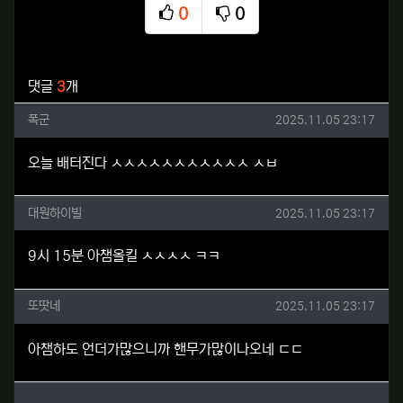
0
0
추천
비추천
관련자료
댓글
3
개
폭군님의 댓글
작성일
폭군
2025.11.05 23:17
오늘 배터진다 ㅅㅅㅅㅅㅅㅅㅅㅅㅅㅅㅅ ㅅㅂ
대원하이빌님의 댓글
작성일
대원하이빌
2025.11.05 23:17
9시 15분 아챔올킬 ㅅㅅㅅㅅ ㅋㅋ
또땃네님의 댓글
작성일
또땃네
2025.11.05 23:17
아챔하도 언더가많으니까 핸무가많이나오네 ㄷㄷ