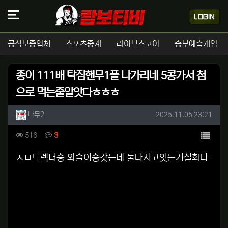
공식보증업체
스포츠중계
라이브스코어
승부예측게임
종이 111배 탁짐핸무1폴 나가리네 5콩가서 첨
으로 먹는줄알앗다ㅎㅎㅎ
작성자 정보
작성
작성일
나무2
2025.11.05 23:21
컨텐츠 정보
목록
조회
댓글
516
3
본문
ㅅㅂ트렉터승 와슬이승갓는데 둘다지고잇는거실화냐