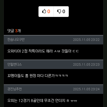
0
0
추천
비추천
관련자료
댓글
3
개
한숨나오구만님의 댓글
작성일
한숨나오구만
2025.11.05 23:22
오파티야 2점 적특이라도 해라 ㅅㅂ 것들아 ㄷㄷ
던힐앤디스님의 댓글
작성일
던힐앤디스
2025.11.05 23:23
꼬맹이들도 홈 원정 마다 다른가ㅋㅋㅋㅋ
경진님추천님의 댓글
작성일
경진님추천
2025.11.05 23:24
오피는 12경기 8골인데 무조건 언더지 ㅎ ㅠㅠ