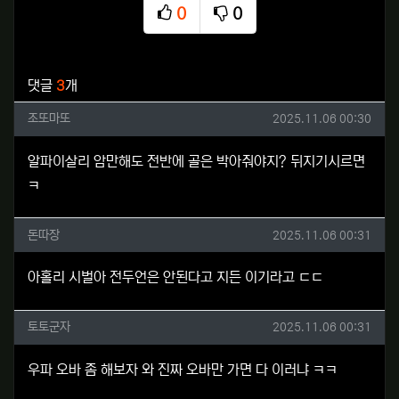
0
0
추천
비추천
관련자료
댓글
3
개
조또마또님의 댓글
작성일
조또마또
2025.11.06 00:30
알파이살리 암만해도 전반에 골은 박아줘야지? 뒤지기시르면
ㅋ
돈따장님의 댓글
작성일
돈따장
2025.11.06 00:31
아홀리 시벌아 전두언은 안된다고 지든 이기라고 ㄷㄷ
토토군자님의 댓글
작성일
토토군자
2025.11.06 00:31
우파 오바 좀 해보자 와 진짜 오바만 가면 다 이러냐 ㅋㅋ