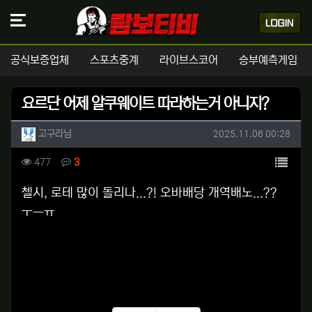
공식보증업체
스포츠중계
라이브스코어
승부예측게임
요르단 어제 알쿠웨이트 따라하는거 아니지?
작성자 정보
작성
작성일
고구라님
2025.11.06 00:28
컨텐츠 정보
목록
조회
댓글
477
3
본문
첼시, 로테 많이 돌리나...?! 오바배당 개역배노...??
ㅜㅡㅠ