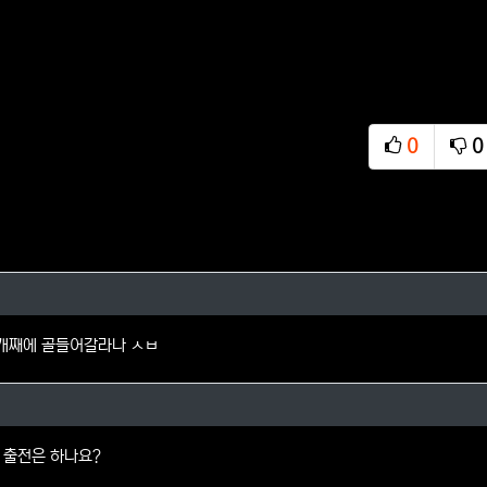
0
0
추천
비
님의 댓글
0개째에 골들어갈라나 ㅅㅂ
님의 댓글
 출전은 하나요?