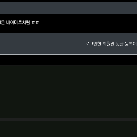
님의 댓글
생은 네이마르처럼 ㅎㅎ
로그인한 회원만 댓글 등록이