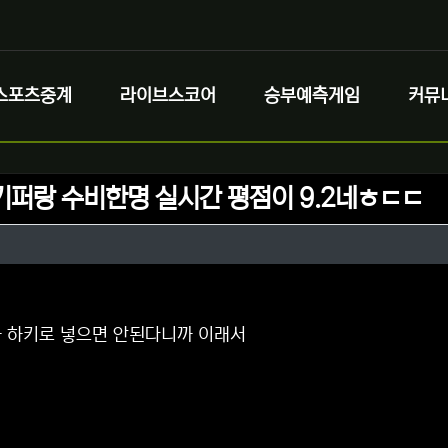
스포츠중계
라이브스코어
승부예측게임
커뮤
키퍼랑 수비한명 실시간 평점이 9.2네ㅎㄷㄷ
정보
성
정보
댓글
 하키로 넣으면 안된다니까 이래서