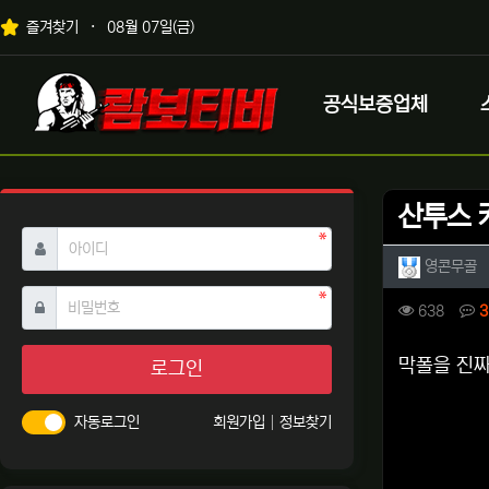
상단 네비
즐겨찾기
08월 07일(금)
메인 메뉴
로고
공식보증업체
산투스 
필수
아이디
작성자 
작
영콘무골
필수
비밀번호
컨텐츠 
조회
638
3
본문
막폴을 진짜
로그인
자동로그인
회원가입
정보찾기