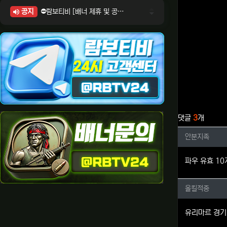
공지
⛔람보티비 [배너 제휴 및 공식 입점 문의 안내]
⛔람보티비 [포인트: 상품전환 및 제휴전환 안내]
⛔람보티비 [정회원 등급UP! 안내사항]
⛔람보티비 [채팅방 이용시 주의사항]
⛔람보티비 [공식보증업체 안내]
관련자료
댓글
3
개
안분지족
안분지족
파우 유효 1
올킬적중
올킬적중
유리마르 경기