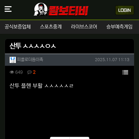
공식보증업체
스포츠중계
라이브스코어
승부예측게임
산투 ㅅㅅㅅㅅㅇㅅ
작성자 정보
작성
작성일
피콜로더듬이촉
2025.11.07 11:13
컨텐츠 정보
목록
조회
댓글
649
2
본문
산투 플핸 부활 ㅅㅅㅅㅅㅅㄹ