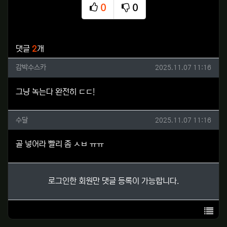
0
0
추천
비추천
관련자료
댓글
2
개
감박수스카님의 댓글
작성일
감박수스카
2025.11.07 11:16
그냥 녹는다 완전히 ㄷㄷ!
수달님의 댓글
작성일
수달
2025.11.07 11:16
골 넣어라 빨리 좀 ㅅㅂ ㅠㅠ
로그인한 회원만 댓글 등록이 가능합니다.
목록