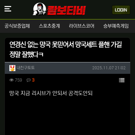
공식보증업체
스포츠중계
라이브스코어
승부예측게임
연경신 없는 망국 못믿어서 망국세트 플핸 가길
정말 잘했다ㅋ
작성자 정보
작성
작성일
내친구토토
2025.11.07 21:02
컨텐츠 정보
목록
조회
댓글
759
3
본문
망국 지금 리시브가 안되서 공격도안되