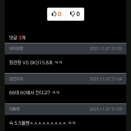
0
0
추천
비추천
관련자료
댓글
3
개
대마왕짱님의 댓글
작성일
대마왕짱
2025.11.07 21:03
정관장 VS SK))15.8초 ㅋㅋ
감전우려님의 댓글
작성일
감전우려
2025.11.07 21:04
66대 60에서 진다고? ㅋㅋ
대통령님의 댓글
작성일
대통령
2025.11.07 21:05
슥 5.5플핸ㅅㅅㅅㅅㅅㅅㅅㅅㅅ ㅋㅋ