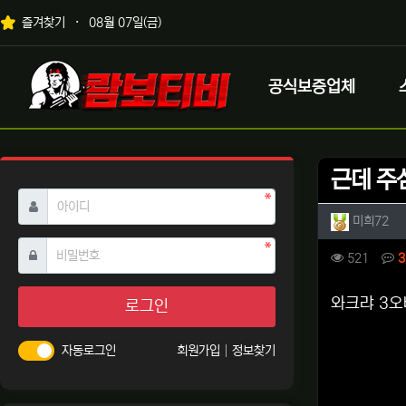
상단 네비
즐겨찾기
08월 07일(금)
메인 메뉴
로고
공식보증업체
근데 주
필수
아이디
작성자 
작
미희72
필수
비밀번호
컨텐츠 
조회
521
3
본문
와크랴 3
로그인
자동로그인
회원가입
정보찾기