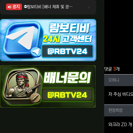
공지
⛔람보티비 [배너 제휴 및 공식 입점 문의 안내]
⛔람보티비 [포인트: 상품전환 및 제휴전환 안내]
⛔람보티비 [정회원 등급UP! 안내사항]
⛔람보티비 [채팅방 이용시 주의사항]
⛔람보티비 [공식보증업체 안내]
관련자료
댓글
3
개
으허니님
으허니
저 주심 비디
현정회장
현정회장
와크라 ZD 