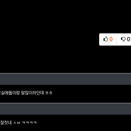
0
0
추천
비
의 댓글
오실애들이랑 말많이하던데 ㅎㅎ
님의 댓글
개 잘찻네 ㅅㅂ ㅋㅋㅋㅋ