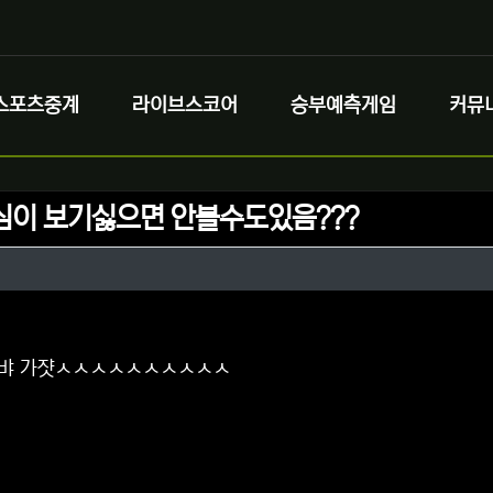
스포츠중계
라이브스코어
승부예측게임
커뮤
심이 보기싫으면 안볼수도있음???
정보
성
정보
댓글
오뱌 가쟛ㅅㅅㅅㅅㅅㅅㅅㅅㅅㅅ