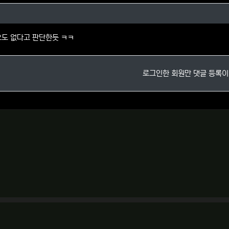
사님의 댓글
요도 없다고 판단한듯 ㅋㅋ
로그인한 회원만 댓글 등록이