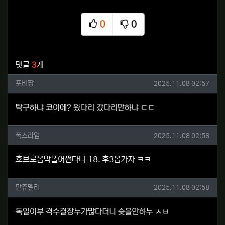
0
0
추천
비추천
관련자료
댓글
3
개
포비짱님의 댓글
작성일
포비짱
2025.11.08 02:57
탁구하냐 코이에? 왔다리 갔다리만하냐 ㄷㄷ
폭스라임님의 댓글
작성일
폭스라임
2025.11.08 02:58
호브로옵막폴어쩐다냐 18. 후3옵가자 ㅋㅋ
만쥬델리님의 댓글
작성일
만쥬델리
2025.11.08 02:58
독일이부 격수결장누가많다더니 슛을안하누 ㅅㅂ