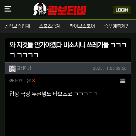
공식보증업체
스포츠중계
라이브스코어
승부예측게임
와 저것들 안가야겠다 비소치나 쓰레기들 ㅋㅋㅋ
ㅋ ㅋㅋㅋㅋ
작성자 정보
작성
작성일
고성미남
2025.11.08 02:56
컨텐츠 정보
목록
조회
댓글
593
3
본문
입장 극장 두골넣노 타보스코 ㅋㅋㅋㅋㅋ